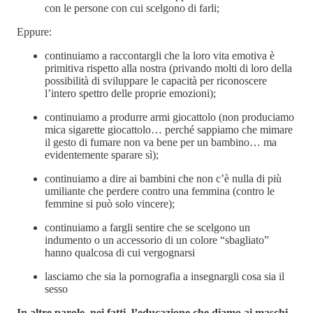
con le persone con cui scelgono di farli;
Eppure:
continuiamo a raccontargli che la loro vita emotiva è
primitiva rispetto alla nostra (privando molti di loro della
possibilità di sviluppare le capacità per riconoscere
l’intero spettro delle proprie emozioni);
continuiamo a produrre armi giocattolo (non produciamo
mica sigarette giocattolo… perché sappiamo che mimare
il gesto di fumare non va bene per un bambino… ma
evidentemente sparare sì);
continuiamo a dire ai bambini che non c’è nulla di più
umiliante che perdere contro una femmina (contro le
femmine si può solo vincere);
continuiamo a fargli sentire che se scelgono un
indumento o un accessorio di un colore “sbagliato”
hanno qualcosa di cui vergognarsi
lasciamo che sia la pornografia a insegnargli cosa sia il
sesso
In altre parole, nei fatti, l’educazione che diamo ai maschi