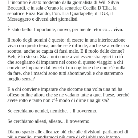
L’incontro è stato moderato dalla giornalista di Will Silvia
Boccardi, e in sala c’erano la senatrice Cecilia D’Elia, la
senatrice Enza Rando, l’on. Lia Quartapelle, il TG3, il
Messaggero e diversi altri giornalisti.
È stato bello. Importante, nuovo, per niente retorico…
vivo
.
Il ruolo degli uomini è questo: di essere in una interlocuzione
viva con questo tema, anche se è difficile, anche se a volte ci si
scontra, anche se capita di farsi male. E il ruolo delle donne?
Beh, è lo stesso. Sta a noi come a voi essere strategici in ciò
che scegliamo di imparare nel corso di questo viaggio: a chi
conviene imparare dal tweet di un
coglione
che non c’è nulla
da fare, che i maschi sono tutti abominevoli e che staremmo
meglio senza?
E a chi conviene imparare che siccome una volta una mi ha
offeso online allora che se ne vadano tutte a quel Paese, perché
avete rotto e tanto non c’è modo di dirne una giusta?
Se cerchiamo nemici, nemiche… li troveremo.
Se cerchiamo alleati, alleate... li troveremo.
Diamo spazio alle alleanze più che alle divisioni, parliamoci di
più e meglio, prendiamoci più cura di chi abbiamo intorno,