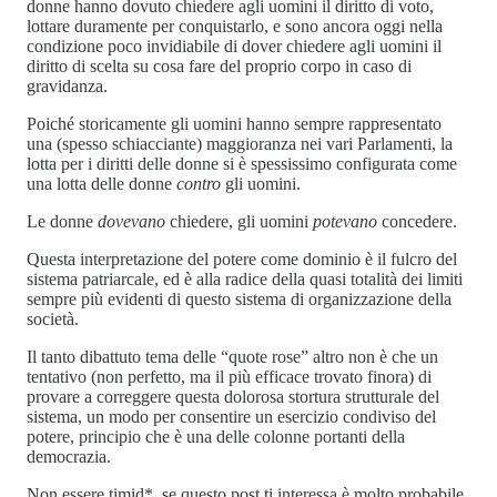
donne hanno dovuto chiedere agli uomini il diritto di voto,
lottare duramente per conquistarlo, e sono ancora oggi nella
condizione poco invidiabile di dover chiedere agli uomini il
diritto di scelta su cosa fare del proprio corpo in caso di
gravidanza.
Poiché storicamente gli uomini hanno sempre rappresentato
una (spesso schiacciante) maggioranza nei vari Parlamenti, la
lotta per i diritti delle donne si è spessissimo configurata come
una lotta delle donne
contro
gli uomini.
Le donne
dovevano
chiedere, gli uomini
potevano
concedere.
Questa interpretazione del potere come dominio è il fulcro del
sistema patriarcale, ed è alla radice della quasi totalità dei limiti
sempre più evidenti di questo sistema di organizzazione della
società.
Il tanto dibattuto tema delle “quote rose” altro non è che un
tentativo (non perfetto, ma il più efficace trovato finora) di
provare a correggere questa dolorosa stortura strutturale del
sistema, un modo per consentire un esercizio condiviso del
potere, principio che è una delle colonne portanti della
democrazia.
Non essere timid*, se questo post ti interessa è molto probabile