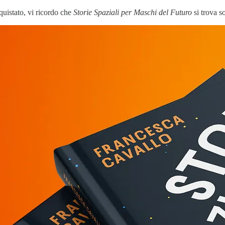
quistato, vi ricordo che
Storie Spaziali per Maschi del Futuro
si trova s