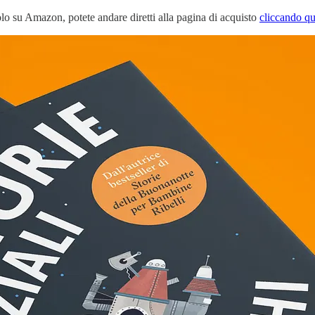
olo su Amazon, potete andare diretti alla pagina di acquisto
cliccando qu