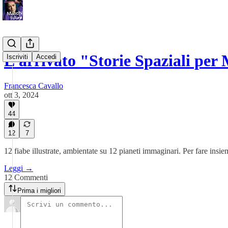
È arrivato "Storie Spaziali per
Iscriviti
Accedi
Francesca Cavallo
ott 3, 2024
44
12
7
12 fiabe illustrate, ambientate su 12 pianeti immaginari. Per fare in
Leggi →
12 Commenti
Prima i migliori