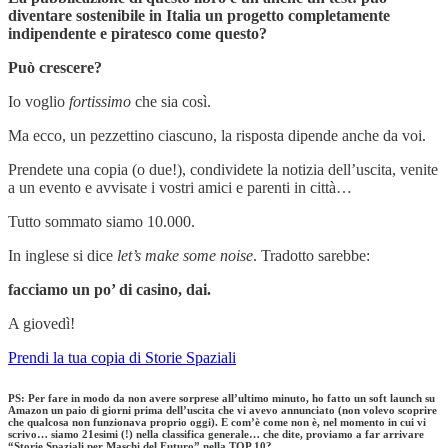
diventare sostenibile in Italia un progetto completamente
indipendente e piratesco come questo?
Può crescere?
Io voglio
fortissimo
che sia così.
Ma ecco, un pezzettino ciascuno, la risposta dipende anche da voi.
Prendete una copia (o due!), condividete la notizia dell’uscita, venite
a un evento e avvisate i vostri amici e parenti in città…
Tutto sommato siamo 10.000.
In inglese si dice
let’s make some noise
. Tradotto sarebbe:
facciamo un po’ di casino, dai.
A giovedì!
Prendi la tua copia di Storie Spaziali
PS: Per fare in modo da non avere sorprese all’ultimo minuto, ho fatto un soft launch su
Amazon un paio di giorni prima dell’uscita che vi avevo annunciato (non volevo scoprire
che qualcosa non funzionava proprio oggi). E com’è come non è, nel momento in cui vi
scrivo… siamo 21esimi (!) nella classifica generale… che dite, proviamo a far arrivare
“Storie Spaziali per Maschi del Futuro” nella TOP 10?