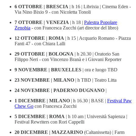
6 OTTOBRE | BRESCIA
| h 16 | Librixia | Cinema Eden -
Via Nino Bixio 9 - con Nicoletta Tonoli
7 OTTOBRE | VENEZIA
| h 18 |
Palestra Popolare
Zenobia
- con Francesca Zucchi (art director del libro)
12 OTTOBRE | ROMA
| h 15 | Acquario Romano - Piazza
Fanti 47 - con Chiara Lalli
29 OTTOBRE | BOLOGNA
| h 20.30 | Oratorio San
Filippo Neri - con Vincenzo Branà e i Giovani Reporter
9 NOVEMBRE | BRUXELLES
| ora e luogo TBD
23 NOVEMBRE | MILANO
| h TBD | Teatro Litta
24 NOVEMBRE | PADERNO DUGNANO
|
1 DICEMBRE | MILANO
| h 16.30 | BASE |
Festival Paw
Chew Go
con Francesca Zucchi
5 DICEMBRE | ROMA
| h 10 am | Università Sapienza |
Festival Rewriters con Rori Cappelli
20 DICEMBRE | MAZZARINO
(Caltanissetta) | Farm