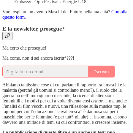
Embassy | Opp Festival - Energie U18
Vuoi ospitare un evento Maschi del Futuro nella tua città?
Compila
questo form
.
E la newsletter, prosegue?
Ma certo che prosegue!
Ma come, non ti sei ancora iscritt*???!
Iscriviti
Abbiamo tantissime cose di cui parlare: il rapporto tra i maschi e la
malattia (perché gli uomini si controllano meno?), il ruolo che la
guerra ha nell’immaginario maschile, la ricerca di attenzioni
femminili e i motivi per cui a volte diventa così
cringe
… ma anche
l’analisi di film vecchi e nuovi, una riflessione sulla musica trap, le
ragioni per cui l’educazione “cavalleresca” è dannosa sia per i
maschi che per le femmine (e per tutt* gli altr)… insomma, ci sono
davvero una miriade di temi su cui confrontarci e crescere insieme.
La pubblicazione di questo libro è un anche un test: può