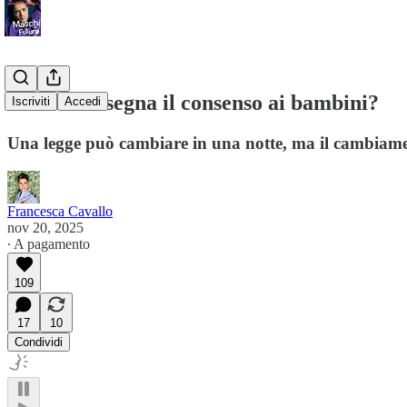
Come si insegna il consenso ai bambini?
Iscriviti
Accedi
Una legge può cambiare in una notte, ma il cambiamento
Francesca Cavallo
nov 20, 2025
∙ A pagamento
109
17
10
Condividi