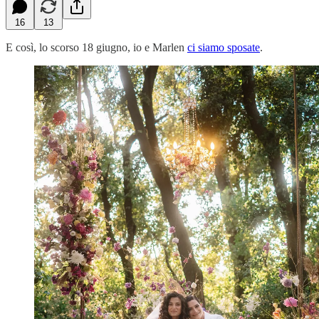
16
13
E così, lo scorso 18 giugno, io e Marlen
ci siamo sposate
.