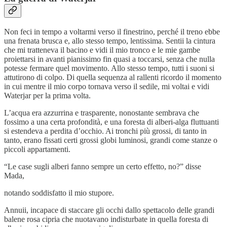
Non feci in tempo a voltarmi verso il finestrino, perché il treno ebbe
una frenata brusca e, allo stesso tempo, lentissima. Sentii la cintura
che mi tratteneva il bacino e vidi il mio tronco e le mie gambe
proiettarsi in avanti pianissimo fin quasi a toccarsi, senza che nulla
potesse fermare quel movimento. Allo stesso tempo, tutti i suoni si
attutirono di colpo. Di quella sequenza al rallenti ricordo il momento
in cui mentre il mio corpo tornava verso il sedile, mi voltai e vidi
Waterjar per la prima volta.
L’acqua era azzurrina e trasparente, nonostante sembrava che
fossimo a una certa profondità, e una foresta di alberi-alga fluttuanti
si estendeva a perdita d’occhio. Ai tronchi più grossi, di tanto in
tanto, erano fissati certi grossi globi luminosi, grandi come stanze o
piccoli appartamenti.
“Le case sugli alberi fanno sempre un certo effetto, no?” disse
Mada,
notando soddisfatto il mio stupore.
Annuii, incapace di staccare gli occhi dallo spettacolo delle grandi
balene rosa cipria che nuotavano indisturbate in quella foresta di