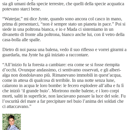
sia gli umani della specie terrestre, che quelli della specie acquatica
potevano starci bene.
“Waterjar,” mi dice Jynte, quando sono ancora col casco in mano,
prima di presentarci, “non è sempre stato un pianeta in pace.” Poi si
siede in una poltrona bianca, e io e Mada ci sistemiamo in un
divanetto di fronte alla poltrona, bianco anche lui, con il vetro della
casa-bolla alle spalle.
Dietro di noi passa una balena, vedo il suo riflesso e vorrei girarmi a
guardarla, ma Jynte ha già iniziato a raccontare.
“All’inizio fu la foresta a cambiare: era come se si fosse riempita
d’occhi. Ovunque andassimo, ci sentivamo osservati, e gli alberi-
alga non dondolavano più. Rimanevano immobili in quest’acqua,
come in attesa di qualcosa di terribile. In una notte senza lune,
calarono in acqua le loro bombe: le fecero esplodere all’alba e fu lì
che iniziò ‘il grande buio’. Morirono molte balene, e i loro corpi
morti, saliti in superficie, non lasciavano passare la luce del sole. Fu
l’oscurità del mare a far precipitare nel buio l’anima dei soldati che
ci attaccavano.”