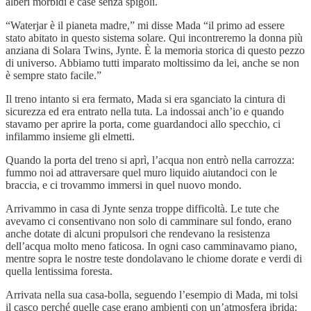
alberi morbidi e case senza spigoli.
“Waterjar è il pianeta madre,” mi disse Mada “il primo ad essere
stato abitato in questo sistema solare. Qui incontreremo la donna più
anziana di Solara Twins, Jynte. È la memoria storica di questo pezzo
di universo. Abbiamo tutti imparato moltissimo da lei, anche se non
è sempre stato facile.”
Il treno intanto si era fermato, Mada si era sganciato la cintura di
sicurezza ed era entrato nella tuta. La indossai anch’io e quando
stavamo per aprire la porta, come guardandoci allo specchio, ci
infilammo insieme gli elmetti.
Quando la porta del treno si aprì, l’acqua non entrò nella carrozza:
fummo noi ad attraversare quel muro liquido aiutandoci con le
braccia, e ci trovammo immersi in quel nuovo mondo.
Arrivammo in casa di Jynte senza troppe difficoltà. Le tute che
avevamo ci consentivano non solo di camminare sul fondo, erano
anche dotate di alcuni propulsori che rendevano la resistenza
dell’acqua molto meno faticosa. In ogni caso camminavamo piano,
mentre sopra le nostre teste dondolavano le chiome dorate e verdi di
quella lentissima foresta.
Arrivata nella sua casa-bolla, seguendo l’esempio di Mada, mi tolsi
il casco perché quelle case erano ambienti con un’atmosfera ibrida: