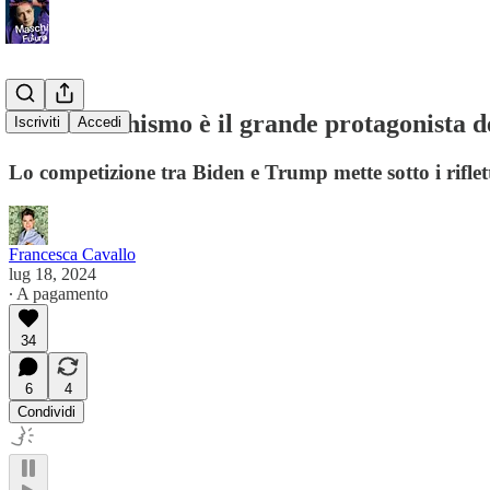
#29 Il machismo è il grande protagonista 
Iscriviti
Accedi
Lo competizione tra Biden e Trump mette sotto i rifletto
Francesca Cavallo
lug 18, 2024
∙ A pagamento
34
6
4
Condividi